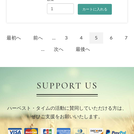
カートに入れる
最初へ
前へ
...
3
4
5
6
7
...
次へ
最後へ
SUPPORT US
ハーベスト・タイムの活動に賛同していただける方は、
ぜひご支援をお願いいたします。