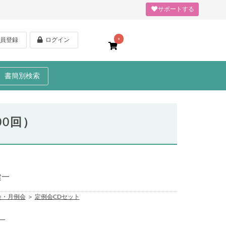
サポートする
員登録
ログイン
0
書簡別検索
00回）
健一
会・月例会
＞
定例会CDセット
一