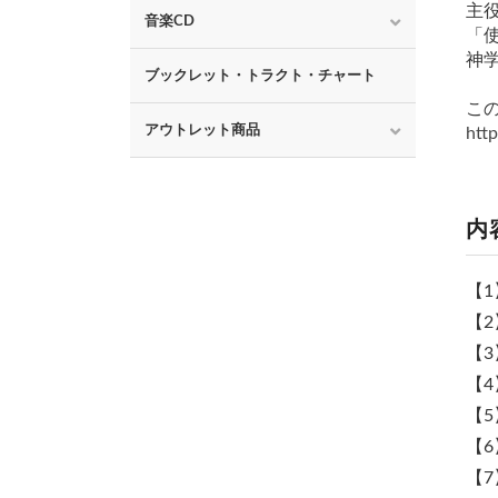
主
音楽CD
「
神
ブックレット・トラクト・チャート
こ
アウトレット商品
http
内
【1
【2
【3
【4
【5
【6
【7