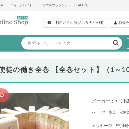
A.
Clay【クレイ】
バイブルブックレット「BEACON」
ご利用ガイド (支払い方法・送料)
新規会
使徒の働き全巻 【全巻セット】（1～1
CD
メーカー： 中川
ハーベスト聖会・定例
メッセージ：中川健