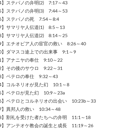
4】ステパノの弁明(2) 7:17～43
5】ステパノの弁明(3) 7:44～53
6】ステパノの死 7:54～8:4
7】サマリヤ人伝道(1) 8:5～13
8】サマリヤ人伝道(2) 8:14～25
9】エチオピア人の宦官の救い 8:26～40
0】ダマスコ途上での出来事 9:1～9
1】アナニヤの奉仕 9:10～22
2】その後のサウロ 9:22～31
3】ペテロの奉仕 9:32～43
4】コルネリオが見た幻 10:1～8
5】ペテロが見た幻 10:9～23a
6】ペテロとコルネリオの出会い 10:23b～33
7】異邦人の救い 10:34～48
8】割礼を受けた者たちへの弁明 11:1～18
9】アンテオケ教会の誕生と成長 11:19～26