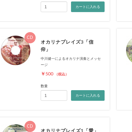
カートに入れる
CD
オカリナプレイズ3「信
仰」
お買い物を続ける
カートへ進む
中川健一によるオカリナ演奏とメッセ
ージ
￥500
（税込）
数量
カートに入れる
CD
オカリナプレイズ1「愛」