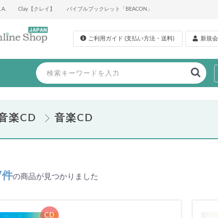
A.
Clay【クレイ】
バイブルブックレット「BEACON」
ご利用ガイド (支払い方法・送料)
新規会
音楽CD
音楽CD
7件
の商品が見つかりました
CD