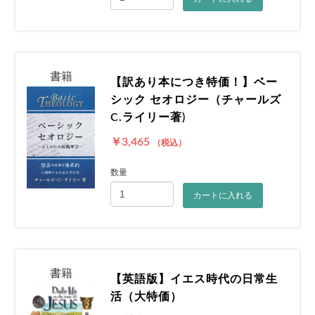
書籍
【訳あり本につき特価！】ベー
シック セオロジー（チャールズ
C.ライリー著)
￥3,465
（税込）
お買い物を続ける
カートへ進む
数量
カートに入れる
書籍
【英語版】イエス時代の日常生
活（大特価）