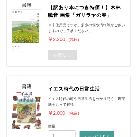
書籍
【訳あり本につき特価！】木林
暁音 画集「ガリラヤの春」
※未使用品ですが、多少の傷や汚れ等がござい
ますのでご了承ください。
￥2,200
（税込）
在庫なし
書籍
イエス時代の日常生活
イエス時代の町や日常生活を分かり易く、現実
味をもって解説
￥2,000
（税込）
数量
カートに入れる