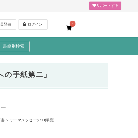
サポートする
員登録
ログイン
0
書簡別検索
への手紙第二」
健一
著書
＞
テーマメッセージCD(単品)