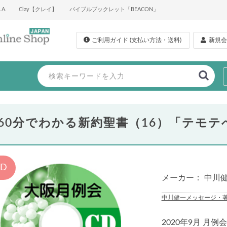
A.
Clay【クレイ】
バイブルブックレット「BEACON」
ご利用ガイド (支払い方法・送料)
新規会
60分でわかる新約聖書（16）「テモテ
CD
メーカー： 中川
中川健一メッセージ・
2020年9月 月例会