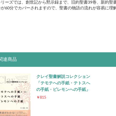
シリーズでは、創世記から黙示録まで、旧約聖書39巻、新約聖書
巻が60分でカバーされますので、聖書の物語の流れが容易に理
お買い物を続ける
カートへ進む
関連商品
クレイ聖書解説コレクション
「テモテへの手紙・テトスへ
の手紙・ピレモンへの手紙」
￥815