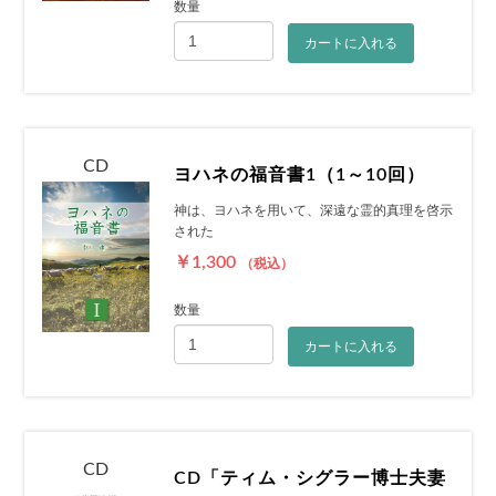
数量
カートに入れる
CD
ヨハネの福音書1（1～10回）
神は、ヨハネを用いて、深遠な霊的真理を啓示
された
￥1,300
（税込）
数量
カートに入れる
CD
CD「ティム・シグラー博士夫妻