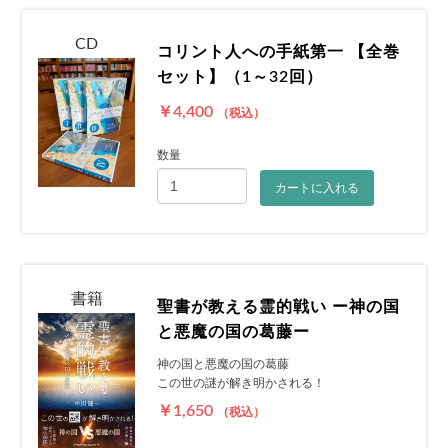
CD
コリント人への手紙第一 【全巻
セット】（1～32回）
￥4,400
（税込）
数量
カートに入れる
書籍
聖書が教える霊的戦い ー神の国
と悪魔の国の葛藤ー
神の国と悪魔の国の葛藤
この世の謎が解き明かされる！
￥1,650
（税込）