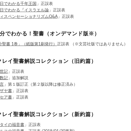
日でわかる千年王国
」正誤表
日でわかる『イスラエル論
」正誤表
ィスペンセーショナリズムQ&A
」正誤表
3分でわかる！聖書（オンデマンド版※）
分聖書 1巻」（紙版第1刷発行）
正誤表 （※文芸社版ではありません）
クレイ聖書解説コレクション（旧約篇）
世記
」正誤表
数記
」追加解説
言
」第１版訂正（第２版以降は修正済み）
ザヤ書
」正誤表
セア書
」正誤表
クレイ聖書解説コレクション（新約篇）
タイの福音書
」正誤表