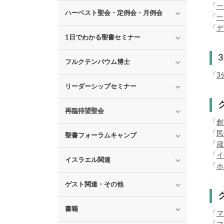
「
一
ハーベスト聖会・定例会・月例会
「
一
「
デ
1日でわかる聖書セミナー
フルクテンバウム博士
「
3
リーダーシップセミナー
再臨待望聖会
「
創
「
民
聖書フォーラムキャンプ
「
箴
「
イ
イスラエル関連
「
ホ
ゲスト関連・その他
書籍
「
マ