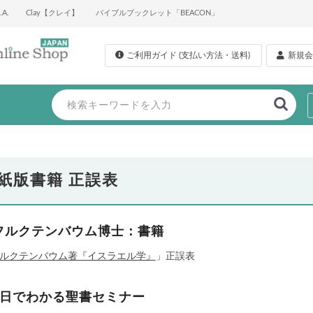
A.
Clay【クレイ】
バイブルブックレット「BEACON」
ご利用ガイド (支払い方法・送料)
新規会
紙版書籍 正誤表
フルクテンバウム博士：書籍
ルクテンバウム著『イスラエル学』
」正誤表
1日でわかる聖書セミナー