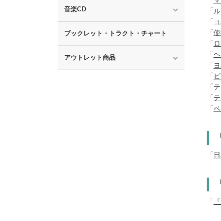
「
マ
音楽CD
「
ル
「
ヨ
「
使
ブックレット・トラクト・チャート
「
ロ
「
ヘ
アウトレット商品
「
ヨ
「
ピ
「
テ
「
テ
「
ペ
「
日
「
『