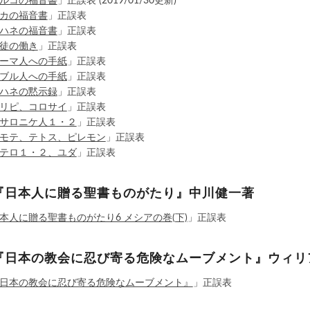
ルコの福音書
」正誤表 (2019/01/30更新)
カの福音書
」正誤表
ハネの福音書
」正誤表
徒の働き
」正誤表
ーマ人への手紙
」正誤表
ブル人への手紙
」正誤表
ハネの黙示録
」正誤表
リピ、コロサイ
」正誤表
サロニケ人１・２
」正誤表
モテ、テトス、ピレモン
」正誤表
テロ１・２、ユダ
」正誤表
『日本人に贈る聖書ものがたり』中川健一著
本人に贈る聖書ものがたり6 メシアの巻(下)
」正誤表
『日本の教会に忍び寄る危険なムーブメント』ウィリ
日本の教会に忍び寄る危険なムーブメント』
」正誤表