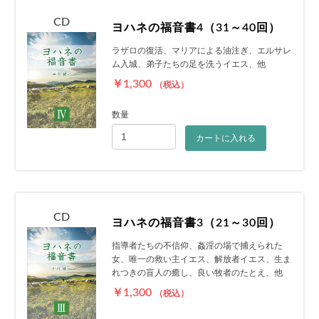
CD
ヨハネの福音書4（31～40回）
ラザロの復活、マリアによる油注ぎ、エルサレ
ム入城、弟子たちの足を洗うイエス、他
￥1,300
（税込）
数量
カートに入れる
CD
ヨハネの福音書3（21～30回）
指導者たちの不信仰、姦淫の場で捕えられた
女、唯一の救い主イエス、解放者イエス、生ま
れつきの盲人の癒し、良い牧者のたとえ、他
￥1,300
（税込）