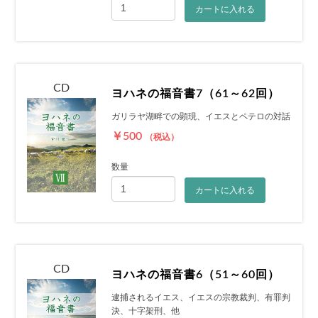
カートに入れる
CD
ヨハネの福音書7（61～62回）
ガリラヤ湖畔での顕現、イエスとペテロの対話
￥500
（税込）
数量
カートに入れる
CD
ヨハネの福音書6（51～60回）
逮捕されるイエス、イエスの宗教裁判、有罪判
決、十字架刑、他