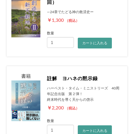
回）
―24章でたどる神の救済史ー
￥1,300
（税込）
数量
カートに入れる
書籍
註解 ヨハネの黙示録
ハーベスト・タイム・ミニストリーズ 40周
年記念出版 第２弾！
終末時代を導く天からの啓示
￥2,200
（税込）
数量
カートに入れる