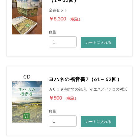
（1～62回）
全巻セット
￥8,300
（税込）
数量
カートに入れる
CD
ヨハネの福音書7（61～62回）
ガリラヤ湖畔での顕現、イエスとペテロの対話
￥500
（税込）
数量
カートに入れる