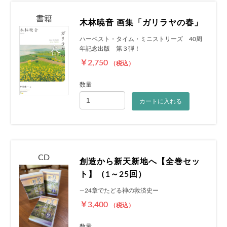
書籍
木林暁音 画集「ガリラヤの春」
ハーベスト・タイム・ミニストリーズ 40周
年記念出版 第３弾！
￥2,750
（税込）
数量
カートに入れる
CD
創造から新天新地へ【全巻セッ
ト】（1～25回）
―24章でたどる神の救済史ー
￥3,400
（税込）
数量