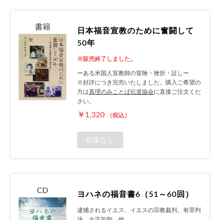
書籍
日本福音宣教のために奮闘して
50年
※販売終了しました。
ーある米国人宣教師の冒険・挫折・証しー
※好評につき完売いたしました。購入ご希望の
方は
真理のみことば伝道協会
に直接ご注文くだ
さい。
￥1,320
（税込）
在庫なし
CD
ヨハネの福音書6（51～60回）
逮捕されるイエス、イエスの宗教裁判、有罪判
決、十字架刑、他