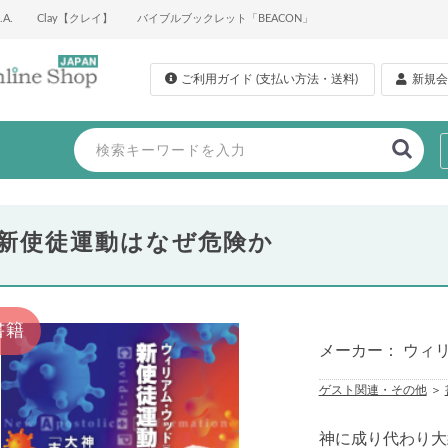
A.
Clay【クレイ】
バイブルブックレット「BEACON」
ご利用ガイド (支払い方法・送料)
新規会
新使徒運動はなぜ危険か
書籍
メーカー： ウィ
ゲスト関連・その他
＞
神に成り代わり大