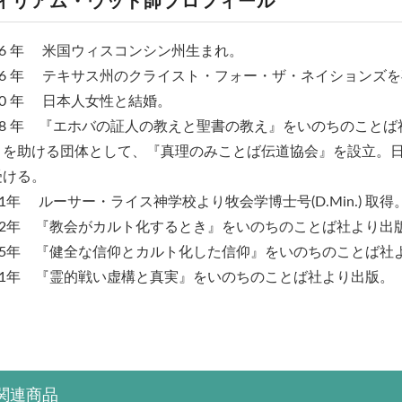
ィリアム・ウッド師プロフィール
56 年 米国ウィスコンシン州生まれ。
976 年 テキサス州のクライスト・フォー・ザ・ネイションズ
80 年 日本人女性と結婚。
88 年 『エホバの証人の教えと聖書の教え』をいのちのことば
お買い物を続ける
カートへ進む
々を助ける団体として、『真理のみことば伝道協会』を設立。
受ける。
01年 ルーサー・ライス神学校より牧会学博士号(D.Min.)
002年 『教会がカルト化するとき』をいのちのことば社より出
005年 『健全な信仰とカルト化した信仰』をいのちのことば社
011年 『霊的戦い虚構と真実』をいのちのことば社より出版。
関連商品