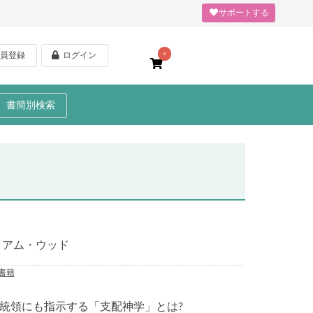
サポートする
員登録
ログイン
0
書簡別検索
リアム・ウッド
書籍
統領にも指示する「支配神学」とは?