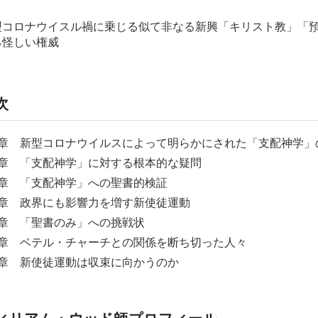
型コロナウイスル禍に乗じる似て非なる新興「キリスト教」「
る怪しい権威
次
1章 新型コロナウイルスによって明らかにされた「支配神学」
2章 「支配神学」に対する根本的な疑問
3章 「支配神学」への聖書的検証
4章 政界にも影響力を増す新使徒運動
5章 「聖書のみ」への挑戦状
6章 ベテル・チャーチとの関係を断ち切った人々
7章 新使徒運動は収束に向かうのか