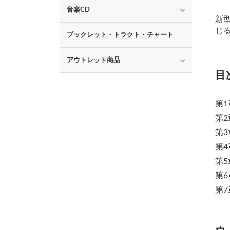
音楽CD
新
じ
ブックレット・トラクト・チャート
アウトレット商品
目
第
第
第
第
第
第
第