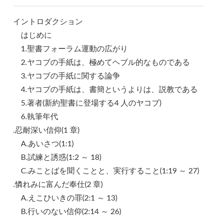
イントロダクション
はじめに
1.聖書フォーラム運動の広がり
2.ヤコブの手紙は、極めてヘブル的なものである
3.ヤコブの手紙に関する論争
4.ヤコブの手紙は、書簡というよりは、説教である
5.著者(新約聖書に登場する4 人のヤコブ)
6.執筆年代
.忍耐深い信仰(1 章)
A.あいさつ(1:1)
B.試練と誘惑(1:2 ～ 18)
C.みことばを聞くことと、実行すること(1:19 ～ 27)
.憐れみに富んだ奉仕(2 章)
A.えこひいきの罪(2:1 ～ 13)
B.行いのない信仰(2:14 ～ 26)
お買い物を続ける
カートへ進む