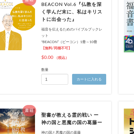
書籍
BEACON Vol.6『仏教を深
く学んだ末に、私はキリス
トに出会った』
福音を伝えるためのバイブルブックレ
ット
"BEACON”（ビーコン）1冊～10冊
【無料/同梱不可】
$0.00
（税込）
数量
カートに入れる
書籍
聖書が教える霊的戦い ー
神の国と悪魔の国の葛藤ー
神の国と悪魔の国の葛藤