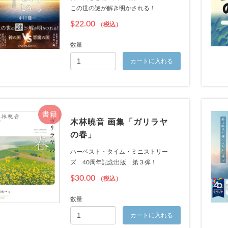
この世の謎が解き明かされる！
$22.00
（税込）
数量
カートに入れる
書籍
木林暁音 画集「ガリラヤ
の春」
お買い物を続ける
カートへ進む
ハーベスト・タイム・ミニストリー
ズ 40周年記念出版 第３弾！
$30.00
（税込）
数量
カートに入れる