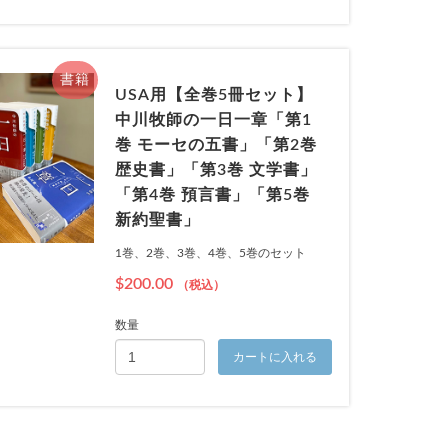
書籍
USA用【全巻5冊セット】
中川牧師の一日一章「第1
巻 モーセの五書」「第2巻
歴史書」「第3巻 文学書」
「第4巻 預言書」「第5巻
新約聖書」
1巻、2巻、3巻、4巻、5巻のセット
$200.00
（税込）
数量
カートに入れる