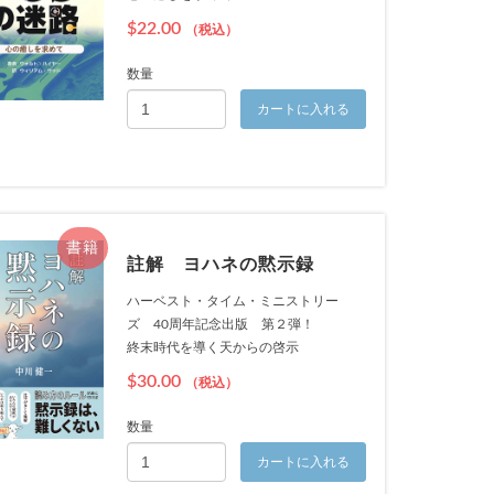
$22.00
（税込）
数量
カートに入れる
書籍
註解 ヨハネの黙示録
ハーベスト・タイム・ミニストリー
ズ 40周年記念出版 第２弾！
終末時代を導く天からの啓示
$30.00
（税込）
数量
カートに入れる